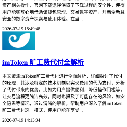
资产相关操作，官网下载途径保障了下载过程的安全性，使得
用户能够放心地借助该钱包管理、交易数字资产，开启全新且
安全的数字资产探索与使用体验。在当...
2026-07-19 15:49:48
imToken 旷工费代付全解析
本文聚焦imToken旷工费代付进行全面解析，详细探讨了代付
的原理，其涉及特定的技术机制以实现费用的代为支付，分析
了代付带来的优势，比如为用户提供便利，降低操作门槛等，
让交易流程更简洁高效，同时也提及了可能存在的风险，如安
全隐患等情况，通过清晰的解析，帮助用户深入了解imToken
旷工费代付这一模式，使用户能在享受...
2026-07-19 14:13:34