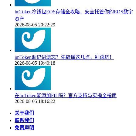
imToken冷钱包EOS存储全攻略，安全托管你的EOS数字
资产
2026-08-05 20:22:29
imToken助记词遗忘？先搞懂这几点，别踩坑！
2026-08-05 19:40:18
在imToken能添加FIL吗？官方支持与实操全指南
2026-08-05 18:16:22
关于我们
联系我们
免责声明