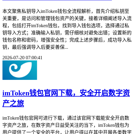
本文聚焦私钥导入imToken钱包全流程解析，首先介绍私钥至
关重要，是访问和管理钱包资产的关键，接着详细阐述导入流
程，包括打开imToken钱包，找到导入钱包选项，选择通过私
钥导入方式；准确输入私钥，需仔细核对避免出错；设置新的
钱包名称和密码，增强安全性；完成上述步骤后，成功导入私
钥，最后强调导入后要妥善保...
2026-07-20 07:00:41
imToken钱包官网下载，安全开启数字资
产之旅
imToken钱包官网可进行下载，通过该官网下载能安全开启数
字资产之旅，在数字资产日益受关注的当下，imToken钱包为
用户提供了一个安全的平台，让用户得以在其中开展各类数字