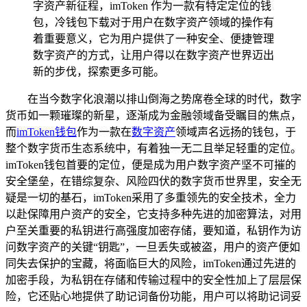
字资产新征程，imToken 作为一款有特定定位的钱
包，冷钱包下载对于用户在数字资产领域的操作有
着重要意义，它为用户提供了一种安全、便捷管理
数字资产的方式，让用户得以在数字资产世界迈出
新的步伐，探索更多可能。
在当今数字化浪潮以排山倒海之势席卷全球的时代，数字
货币如一颗璀璨的新星，逐渐成为金融领域备受瞩目的焦点，
而
imToken
钱包
作为一款在
数字资产
领域声名远扬的钱包，于
整个数字货币生态系统中，有着独一无二且举足轻重的定位。
imToken钱包首要的定位，便是成为用户数字资产坚不可摧的
安全堡垒，在错综复杂、风险四伏的数字货币世界里，安全无
疑是一切的基石，imToken采用了多重领先的安全技术，全力
以赴保障用户资产的安全，它支持多种先进的加密算法，对用
户至关重要的私钥进行高强度加密存储，要知道，私钥作为访
问数字资产的关键“钥匙”，一旦丢失或被盗，用户的资产便如
同失去保护的宝藏，将面临巨大的风险，imToken通过先进的
加密手段，为私钥在存储和传输过程中的安全性加上了层层保
险，它还贴心地提供了助记词备份功能，用户可以将助记词妥