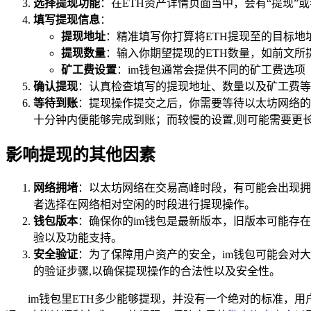
选择提现功能
：在ETH资产详情页面当中，会有“提现”
填写提现信息
：
提现地址
：精准填写你打算将ETH提现至的目标
提现数量
：输入你期望提现的ETH数量，如前文所
矿工费设置
：im钱包通常会提供不同的矿工费选
确认提现
：认真检查填写的提现地址、数量以及矿工费等
等待到账
：提现操作提交之后，你需要等待以太坊网络的
十分钟内便能够完成到账；而较慢的设置,则可能需要更
影响提现的其他因素
网络拥堵
：以太坊网络在交易高峰时段，有可能会出现拥
者选择在网络相对空闲的时段进行提现操作。
钱包版本
：确保你的im钱包是最新版本，旧版本可能存
验以及功能支持。
安全验证
：为了保障用户资产的安全，im钱包可能会对
的验证步骤,以确保提现操作的合法性以及安全性。
im钱包里ETH多少能够提现，并没有一个绝对的标准，