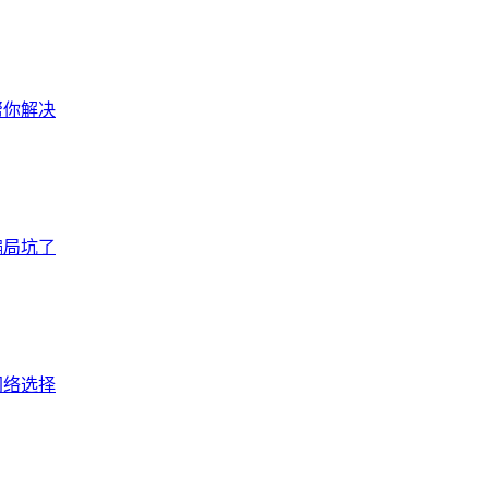
帮你解决
骗局坑了
网络选择