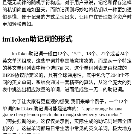
且毫无规律的随机字符构成，对于用户来说，记忆和保存这样
的私钥简直难如登天，而助记词则巧妙地将私钥以一种更加通
俗易懂、便于记录的方式呈现出来，让用户在管理数字资产时
更加轻松自如。
imToken助记词的形式
imToken助记词一般由12个、15个、18个、21个或者24个
英文单词组成，这些单词并非是随意拼凑的，而是从一个特定
的英文单词列表中精心选取而来，这个单词列表是由权威的
BIP39协议所定义的，具有全球通用性，其中包含了2048个不
同的英文单词，系统会通过一套精密的算法，从这个庞大的列
表中挑选出相应数量的单词，进而组成独一无二的助记词。
为了让大家有更直观的感受,我们来举个例子，一个12个
单词的imToken助记词可能是这样的：“apple orange banana
grape cherry lemon peach plum mango strawberry kiwi melon”
（需要强调的是，这仅仅是示例，实际生成的助记词是完全随
机的），这些单词都是日常生活中常见的英文单词，极大地方