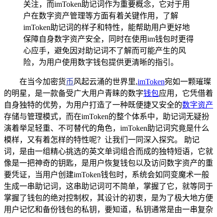
关注，而imToken助记词作为重要概念，它对于用
户在数字资产管理等方面有着关键作用，了解
imToken助记词的样子和特性，能帮助用户更好地
保障自身数字资产安全，同时在使用im钱包时更得
心应手，避免因对助记词不了解而可能产生的风
险，为用户使用数字钱包提供更清晰的指引。
在当今加密货
币
风起云涌的世界里,
imToken
宛如一颗璀璨
的明星，是一款备受广大用户青睐的数字
钱包
应用，它凭借着
自身独特的优势，为用户打造了一种既便捷又安全的
数字资产
存储与管理模式，而在imToken的整个体系中，助记词无疑扮
演着举足轻重、不可替代的角色，imToken助记词究竟是什么
模样，又有着怎样的特性呢？让我们一同深入探究。 助记
词，是由一组精心挑选的英文单词组合而成的独特短语，它就
像是一把神奇的钥匙，是用户恢复钱包以及访问数字资产的重
要凭证，当用户创建imToken钱包时，系统会如同变魔术一般
生成一串助记词，这串助记词可不简单，掌握了它，就等同于
掌握了钱包的绝对控制权，其设计的初衷，是为了极大地方便
用户记忆和备份钱包的私钥，要知道，私钥通常是由一串复杂