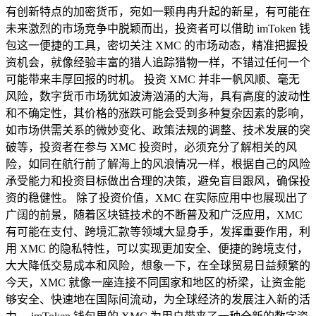
有创新特点的加密货币，宛如一颗冉冉升起的新星，有可能在
未来激烈的市场竞争中脱颖而出，投资者可以借助 imToken 钱
包这一便捷的工具，密切关注 XMC 的市场动态，精准把握投
资机会，就像经验丰富的猎人追踪猎物一样，不错过任何一个
可能带来丰厚回报的时机。 投资 XMC 并非一帆风顺、毫无
风险，数字货币市场犹如波涛汹涌的大海，具有高度的波动性
和不确定性，其价格的涨跌可能会受到多种复杂因素的影响，
如市场供需关系的微妙变化、政策法规的调整、技术发展的突
破等，投资者在参与 XMC 投资时，必须充分了解相关的风
险，如同在航行前了解海上的风浪情况一样，根据自己的风险
承受能力和投资目标做出合理的决策，避免盲目跟风，确保投
资的稳健性。 除了投资价值，XMC 在实际应用中也展现出了
广阔的前景，随着区块链技术的不断普及和广泛应用，XMC
有可能在支付、跨境汇款等领域大显身手，发挥重要作用，利
用 XMC 的隐私特性，可以实现更加安全、便捷的跨境支付，
大大降低交易成本和风险，想象一下，在全球贸易日益频繁的
今天，XMC 就像一座连接不同国家和地区的桥梁，让资金能
够安全、快速地在国际间流动，为全球经济的发展注入新的活