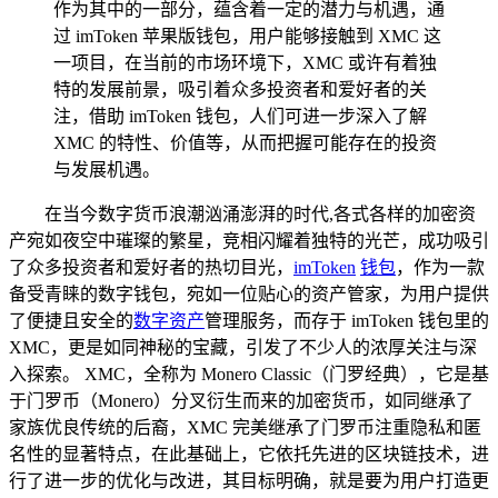
作为其中的一部分，蕴含着一定的潜力与机遇，通
过 imToken 苹果版钱包，用户能够接触到 XMC 这
一项目，在当前的市场环境下，XMC 或许有着独
特的发展前景，吸引着众多投资者和爱好者的关
注，借助 imToken 钱包，人们可进一步深入了解
XMC 的特性、价值等，从而把握可能存在的投资
与发展机遇。
在当今数字货币浪潮汹涌澎湃的时代,各式各样的加密资
产宛如夜空中璀璨的繁星，竞相闪耀着独特的光芒，成功吸引
了众多投资者和爱好者的热切目光，
imToken
钱包
，作为一款
备受青睐的数字钱包，宛如一位贴心的资产管家，为用户提供
了便捷且安全的
数字资产
管理服务，而存于 imToken 钱包里的
XMC，更是如同神秘的宝藏，引发了不少人的浓厚关注与深
入探索。 XMC，全称为 Monero Classic（门罗经典），它是基
于门罗币（Monero）分叉衍生而来的加密货币，如同继承了
家族优良传统的后裔，XMC 完美继承了门罗币注重隐私和匿
名性的显著特点，在此基础上，它依托先进的区块链技术，进
行了进一步的优化与改进，其目标明确，就是要为用户打造更