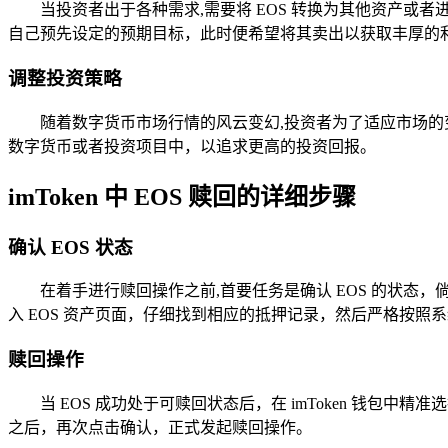
当投资者出于各种需求,需要将 EOS 转换为其他资产或者
自己预先设定的预期目标，此时便希望将其卖出以获取丰厚的利
调整投资策略
随着数字货币市场行情的风云变幻,投资者为了适应市场的
数字货币或者投资项目中，以追求更高的投资回报。
imToken 中 EOS 赎回的详细步骤
确认 EOS 状态
在着手进行赎回操作之前,首要任务是确认 EOS 的状态，
入 EOS 资产页面，仔细找到相应的抵押记录，然后严格按照系
赎回操作
当 EOS 成功处于可赎回状态后，在 imToken 钱
之后，再次点击确认，正式发起赎回操作。