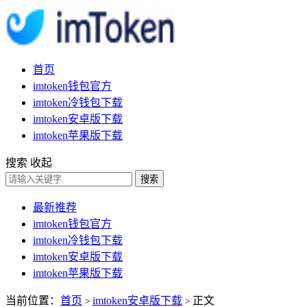
首页
imtoken钱包官方
imtoken冷钱包下载
imtoken安卓版下载
imtoken苹果版下载
搜索
收起
搜索
最新推荐
imtoken钱包官方
imtoken冷钱包下载
imtoken安卓版下载
imtoken苹果版下载
当前位置：
首页
imtoken安卓版下载
正文
>
>