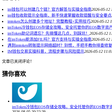
im钱包可以创建几个链？官方解答与实操全指南
2026-05-12 
im钱包收款提示全指南，新手快速掌握收款提醒与安全要点
imtoken怎么创建多个地址？完整教程+实用技巧
2026-05-12 1
imToken冷钱包EOS存储全攻略，安全托管你的EOS数字资
imToken助记词遗忘？先搞懂这几点，别踩坑！
2026-05-12 1
在imToken能添加FIL吗？官方支持与实操全指南
2026-05-12 
遇到imtoken转账提示网络超时？别慌，手把手教你排查修
IM钱包交易实操科普，流程步骤与风险提示
2026-05-12 11:0
文章已关闭评论！
猜你喜欢
imToken冷钱包EOS存储全攻略，安全托管你的EOS数字
2026-08-05 20:22:29