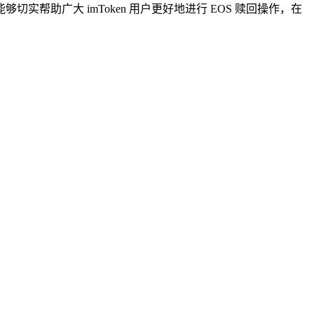
助广大 imToken 用户更好地进行 EOS 赎回操作，在