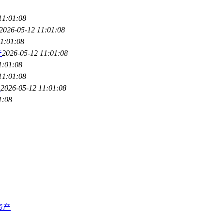
11:01:08
2026-05-12 11:01:08
1:01:08
产
2026-05-12 11:01:08
1:01:08
11:01:08
复
2026-05-12 11:01:08
1:08
资产