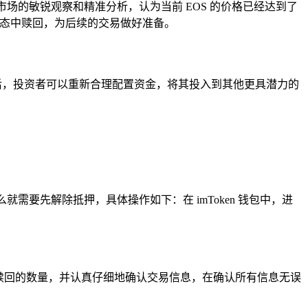
市场的敏锐观察和精准分析，认为当前 EOS 的价格已经达到了
状态中赎回，为后续的交易做好准备。
之后，投资者可以重新合理配置资金，将其投入到其他更具潜力的
就需要先解除抵押，具体操作如下：在 imToken 钱包中，进
入想要赎回的数量，并认真仔细地确认交易信息，在确认所有信息无误