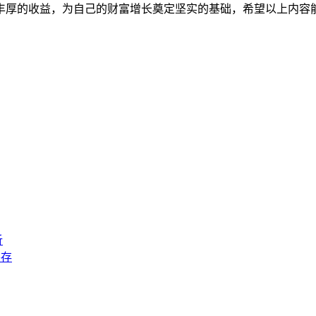
收益，为自己的财富增长奠定坚实的基础，希望以上内容能够切实帮
析
并存