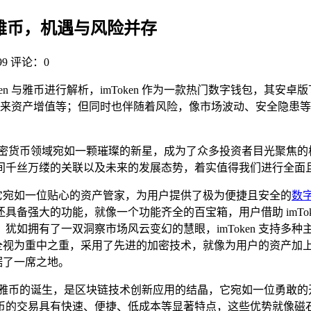
n 与雅币，机遇与风险并存
9
评论：0
mToken 与雅币进行解析，imToken 作为一款热门数字钱包
资产增值等；但同时也伴随着风险，像市场波动、安全隐患等，需客
加密货币领域宛如一颗璀璨的新星，成为了众多投资者目光聚焦的
间千丝万缕的关联以及未来的发展态势，着实值得我们进行全面
用，它宛如一位贴心的资产管家，为用户提供了极为便捷且安全的
数
具备强大的功能，就像一个功能齐全的百宝箱，用户借助 imTo
犹如拥有了一双洞察市场风云变幻的慧眼，imToken 支持多
私和安全视为重中之重，采用了先进的加密技术，就像为用户的资产
占据了一席之地。
，雅币的诞生，是区块链技术创新应用的结晶，它宛如一位勇敢的
币的交易具有快速、便捷、低成本等显著特点，这些优势就像磁