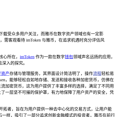
，其安卓版下载受众多用户关注，而雅币在数字资产领域也有一定影
观看待 imToken 与雅币，在追求机遇时充分评估风
核心所在，
imToken
作为一款在数字
钱包
领域声名远扬的应用，
且深入的探究。
字资产
存储与管理服务，其界面设计简洁明了，操作
流程
轻松易
ken，能够轻松自如地存储、发送和接收各种加密货币，仿佛在
种主流加密货币，这为用户提供了丰富多样的选择，满足了不同用
加上了一层坚不可摧的保护罩，有力地保障了用户资产的安全，凭
开拓者，旨在为用户提供一种去中心化的交易方式，让用户能
石一样，吸引了一部分追求创新金融模式的投资者，雅币在前行