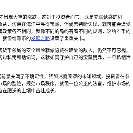
内出现大幅的涨跌，这对于投资者而言，既是充满诱惑的机
收益，仿佛在海洋中寻得宝藏，但倘若判断失误，就可能会遭受
管政策各不相同，就像不同的岛屿有着不同的规则，这给雅币的
，就像给雅币的
发展之路
设置了重重关卡。
，但加密货币领域的安全风险就像隐藏在暗处的敌人，仍然不可忽视，
钱包私钥和助记词，这就如同守护自己的宝藏钥匙，一旦私钥泄
发展前景充满了不确定性，犹如迷雾笼罩的未知领域，投资者在参
市场的监管，规范市场秩序，就像一位公正的法官，维护市场的
苗在肥沃的土壤中茁壮成长。