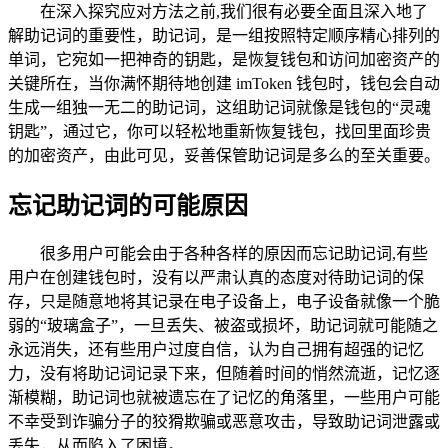
在深入探究应对方法之前,我们很有必要全面且深入地了
解助记词的重要性，助记词，是一组按照特定顺序精心排列的
单词，它宛如一把神奇的钥匙，是恢复钱包和访问加密资产的
关键所在，当你满怀期待地创建 imToken 钱包时，钱包会自动
生成一组独一无二的助记词，这组助记词就像是钱包的“灵魂
钥匙”，通过它，你可以轻松地重新恢复钱包，找回里面珍贵
的加密资产，由此可见，妥善保管助记词是多么的至关重要。
忘记助记词的可能原因
很多用户可能会由于各种各样的原因而忘记助记词,有些
用户在创建钱包时，没有以严肃认真的态度对待助记词的保
存，只是随意地将其记录在电子设备上，电子设备就像一个脆
弱的“玻璃盒子”，一旦丢失、被盗或损坏，助记词就可能随之
永远消失，还有些用户过度自信，认为自己拥有超强的记忆
力，没有将助记词记录下来，但随着时间的悄然流逝，记忆逐
渐模糊，助记词也就被遗忘在了记忆的角落里，一些用户可能
不幸受到诈骗分子的狡猾欺骗或恶意攻击，导致助记词泄露或
丢失，从而陷入了困境。